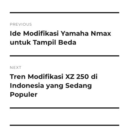
Post
PREVIOUS
navigation
Ide Modifikasi Yamaha Nmax
Previous
post:
untuk Tampil Beda
NEXT
Tren Modifikasi XZ 250 di
Next
post:
Indonesia yang Sedang
Populer