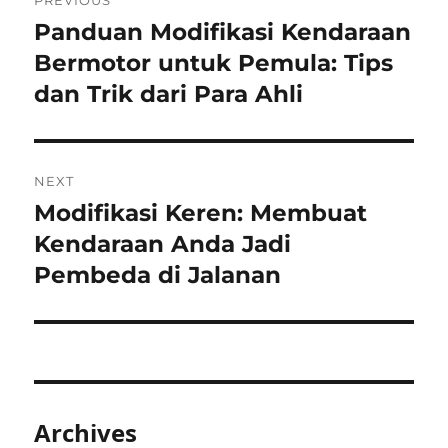
PREVIOUS
navigation
Panduan Modifikasi Kendaraan
Previous
post:
Bermotor untuk Pemula: Tips
dan Trik dari Para Ahli
NEXT
Modifikasi Keren: Membuat
Next
post:
Kendaraan Anda Jadi
Pembeda di Jalanan
Archives