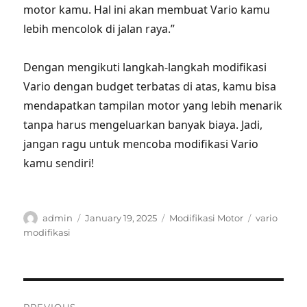
motor kamu. Hal ini akan membuat Vario kamu
lebih mencolok di jalan raya.”
Dengan mengikuti langkah-langkah modifikasi
Vario dengan budget terbatas di atas, kamu bisa
mendapatkan tampilan motor yang lebih menarik
tanpa harus mengeluarkan banyak biaya. Jadi,
jangan ragu untuk mencoba modifikasi Vario
kamu sendiri!
Author
Posted
Categories
Tags
admin
January 19, 2025
Modifikasi Motor
vario
on
modifikasi
Post