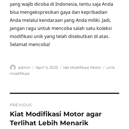
yang wajib dicoba di Indonesia, tentu saja Anda
bisa mengekspresikan gaya dan kepribadian
Anda melalui kendaraan yang Anda miliki. Jadi,
jangan ragu untuk mencoba salah satu koleksi
modifikasi unik yang telah disebutkan di atas.
Selamat mencoba!
Author
Posted
Categories
Tags
admin
April 5, 2025
Ide Modifikasi Motor
unik
on
modifikasi
Post
PREVIOUS
navigation
Kiat Modifikasi Motor agar
Previous
post:
Terlihat Lebih Menarik