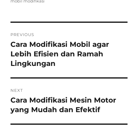
on
mobil modifikasi
Post
PREVIOUS
navigation
Cara Modifikasi Mobil agar
Previous
post:
Lebih Efisien dan Ramah
Lingkungan
NEXT
Cara Modifikasi Mesin Motor
Next
post:
yang Mudah dan Efektif