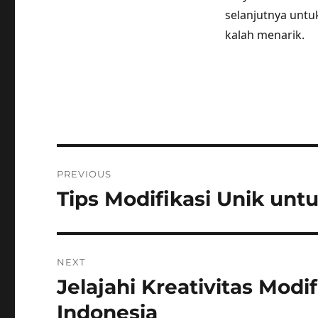
selanjutnya untu
kalah menarik.
Post
PREVIOUS
navigation
Tips Modifikasi Unik unt
Previous
post:
NEXT
Jelajahi Kreativitas Modi
Next
post:
Indonesia