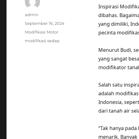
Inspirasi Modifi
Author
dibahas. Bagaim
admin
Posted
yang dimiliki, In
September 16, 2024
on
Categories
pecinta modifikas
Modifikasi Motor
Tags
modifikasi sedap
Menurut Budi, se
yang sangat besa
modifikator tana
Salah satu inspi
adalah modifika
Indonesia, sepert
dari tanah air se
“Tak hanya pada 
menarik. Banyak 