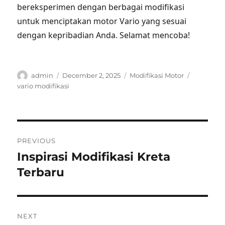
bereksperimen dengan berbagai modifikasi
untuk menciptakan motor Vario yang sesuai
dengan kepribadian Anda. Selamat mencoba!
Author
Posted
Categories
Tags
admin
December 2, 2025
Modifikasi Motor
on
vario modifikasi
Post
PREVIOUS
navigation
Inspirasi Modifikasi Kreta
Previous
post:
Terbaru
NEXT