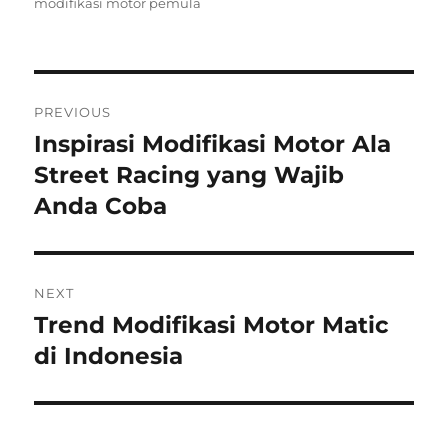
on
modifikasi motor pemula
Post
PREVIOUS
navigation
Inspirasi Modifikasi Motor Ala
Previous
post:
Street Racing yang Wajib
Anda Coba
NEXT
Trend Modifikasi Motor Matic
Next
post:
di Indonesia