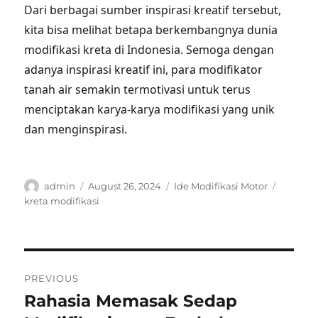
Dari berbagai sumber inspirasi kreatif tersebut,
kita bisa melihat betapa berkembangnya dunia
modifikasi kreta di Indonesia. Semoga dengan
adanya inspirasi kreatif ini, para modifikator
tanah air semakin termotivasi untuk terus
menciptakan karya-karya modifikasi yang unik
dan menginspirasi.
Author
Posted
Categories
Tags
admin
August 26, 2024
Ide Modifikasi Motor
on
kreta modifikasi
Post
PREVIOUS
navigation
Rahasia Memasak Sedap
Previous