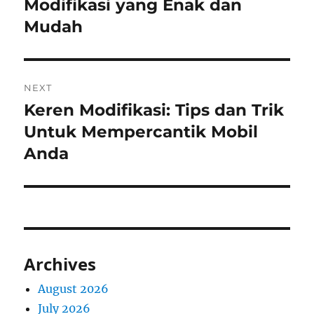
post:
Modifikasi yang Enak dan
Mudah
NEXT
Keren Modifikasi: Tips dan Trik
Next
post:
Untuk Mempercantik Mobil
Anda
Archives
August 2026
July 2026