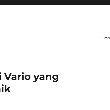
Ho
i Vario yang
ik