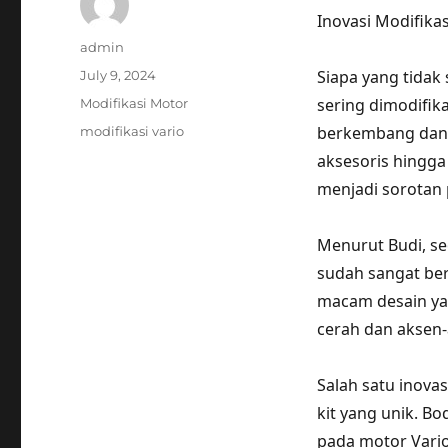
Inovasi Modifika
Author
admin
Posted
Siapa yang tidak
July 9, 2024
on
Categories
sering dimodifika
Modifikasi Motor
Tags
berkembang dan 
modifikasi vario
aksesoris hingga 
menjadi sorotan 
Menurut Budi, se
sudah sangat ber
macam desain ya
cerah dan aksen-
Salah satu inov
kit yang unik. Bo
pada motor Vario