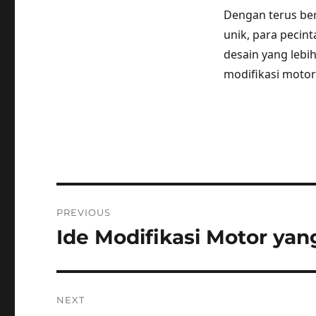
Dengan terus be
unik, para pecint
desain yang lebi
modifikasi motor
Post
PREVIOUS
navigation
Ide Modifikasi Motor ya
Previous
post:
NEXT