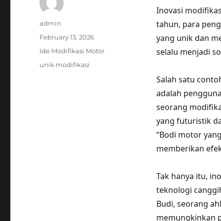
Inovasi modifik
Author
tahun, para pen
admin
Posted
yang unik dan me
February 13, 2026
on
Categories
selalu menjadi s
Ide Modifikasi Motor
Tags
unik modifikasi
Salah satu conto
adalah penggunaa
seorang modifika
yang futuristik 
“Bodi motor yang
memberikan efek 
Tak hanya itu, in
teknologi canggi
Budi, seorang ah
memungkinkan pe