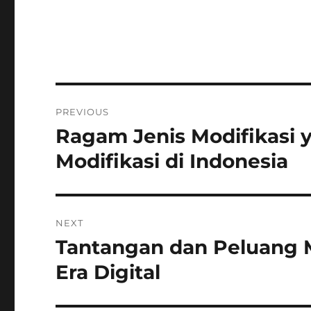
Post
PREVIOUS
navigation
Ragam Jenis Modifikasi 
Previous
post:
Modifikasi di Indonesia
NEXT
Tantangan dan Peluang M
Next
post:
Era Digital