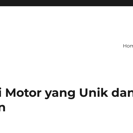
Ho
si Motor yang Unik da
n