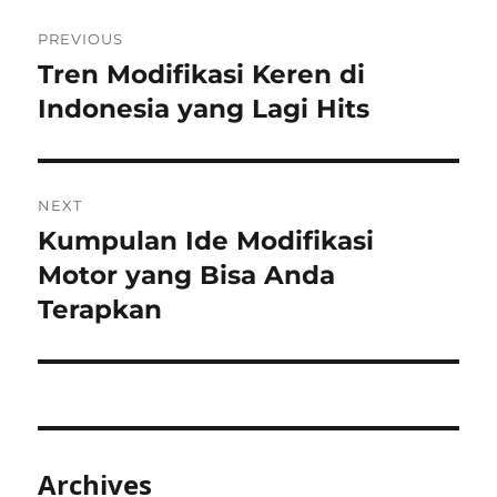
Post
PREVIOUS
navigation
Tren Modifikasi Keren di
Previous
post:
Indonesia yang Lagi Hits
NEXT
Kumpulan Ide Modifikasi
Next
post:
Motor yang Bisa Anda
Terapkan
Archives