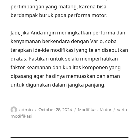
pertimbangan yang matang, karena bisa
berdampak buruk pada performa motor.
Jadi, jika Anda ingin meningkatkan performa dan
kenyamanan berkendara dengan Vario, coba
terapkan ide-ide modifikasi yang telah disebutkan
di atas. Pastikan untuk selalu memperhatikan
faktor keamanan dan kualitas komponen yang
dipasang agar hasilnya memuaskan dan aman
untuk digunakan dalam jangka panjang.
Author
Posted
Categories
Tags
admin
October 28, 2024
Modifikasi Motor
vario
on
modifikasi