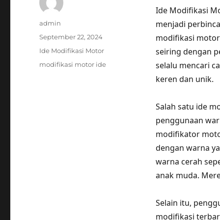
Ide Modifikasi M
Author
menjadi perbinca
admin
Posted
modifikasi moto
September 22, 2024
on
Categories
seiring dengan 
Ide Modifikasi Motor
Tags
selalu mencari c
modifikasi motor ide
keren dan unik.
Salah satu ide m
penggunaan warn
modifikator motor
dengan warna ya
warna cerah sepe
anak muda. Merek
Selain itu, peng
modifikasi terba