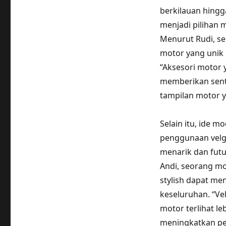
berkilauan hingg
menjadi pilihan 
Menurut Rudi, s
motor yang unik 
“Aksesori motor 
memberikan sent
tampilan motor y
Selain itu, ide m
penggunaan velg 
menarik dan futu
Andi, seorang mo
stylish dapat me
keseluruhan. “V
motor terlihat leb
meningkatkan per