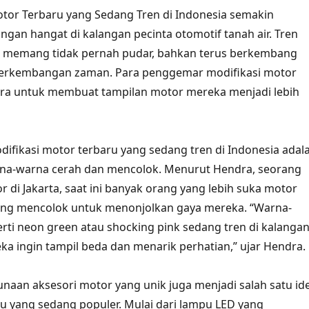
otor Terbaru yang Sedang Tren di Indonesia semakin
ngan hangat di kalangan pecinta otomotif tanah air. Tren
r memang tidak pernah pudar, bahkan terus berkembang
perkembangan zaman. Para penggemar modifikasi motor
ara untuk membuat tampilan motor mereka menjadi lebih
odifikasi motor terbaru yang sedang tren di Indonesia adal
a-warna cerah dan mencolok. Menurut Hendra, seorang
 di Jakarta, saat ini banyak orang yang lebih suka motor
ng mencolok untuk menonjolkan gaya mereka. “Warna-
rti neon green atau shocking pink sedang tren di kalanga
a ingin tampil beda dan menarik perhatian,” ujar Hendra.
gunaan aksesori motor yang unik juga menjadi salah satu id
ru yang sedang populer. Mulai dari lampu LED yang