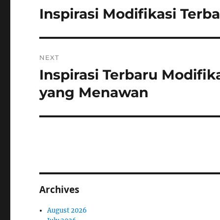
navigation
Inspirasi Modifikasi Ter
Previous
post:
NEXT
Inspirasi Terbaru Modifi
Next
post:
yang Menawan
Archives
August 2026