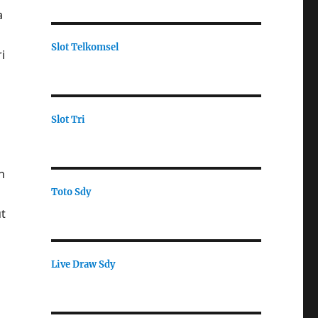
a
Slot Telkomsel
i
Slot Tri
h
Toto Sdy
t
Live Draw Sdy