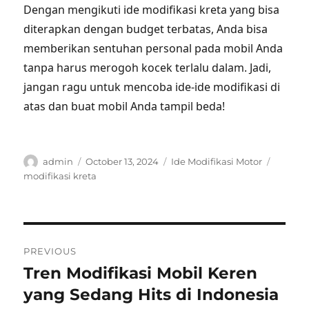
Dengan mengikuti ide modifikasi kreta yang bisa
diterapkan dengan budget terbatas, Anda bisa
memberikan sentuhan personal pada mobil Anda
tanpa harus merogoh kocek terlalu dalam. Jadi,
jangan ragu untuk mencoba ide-ide modifikasi di
atas dan buat mobil Anda tampil beda!
Author
Posted
Categories
Tags
admin
October 13, 2024
Ide Modifikasi Motor
on
modifikasi kreta
Post
PREVIOUS
navigation
Tren Modifikasi Mobil Keren
Previous
post:
yang Sedang Hits di Indonesia