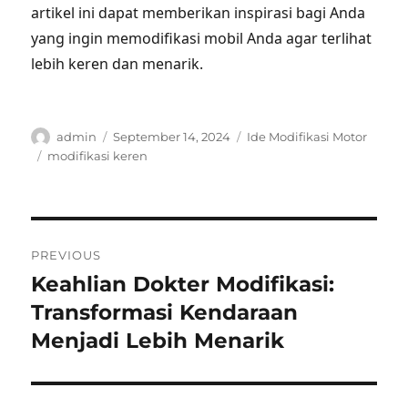
artikel ini dapat memberikan inspirasi bagi Anda
yang ingin memodifikasi mobil Anda agar terlihat
lebih keren dan menarik.
Author
Posted
Categories
admin
September 14, 2024
Ide Modifikasi Motor
on
Tags
modifikasi keren
Post
PREVIOUS
navigation
Keahlian Dokter Modifikasi:
Previous
post:
Transformasi Kendaraan
Menjadi Lebih Menarik