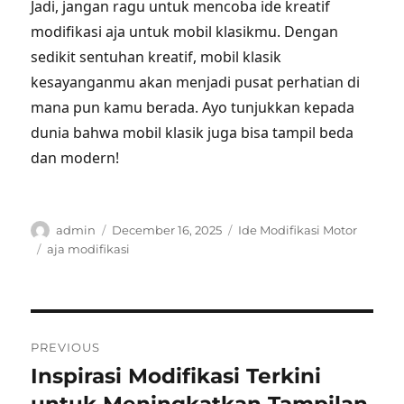
Jadi, jangan ragu untuk mencoba ide kreatif
modifikasi aja untuk mobil klasikmu. Dengan
sedikit sentuhan kreatif, mobil klasik
kesayanganmu akan menjadi pusat perhatian di
mana pun kamu berada. Ayo tunjukkan kepada
dunia bahwa mobil klasik juga bisa tampil beda
dan modern!
Author
Posted
Categories
admin
December 16, 2025
Ide Modifikasi Motor
on
Tags
aja modifikasi
Post
PREVIOUS
navigation
Inspirasi Modifikasi Terkini
Previous
post: