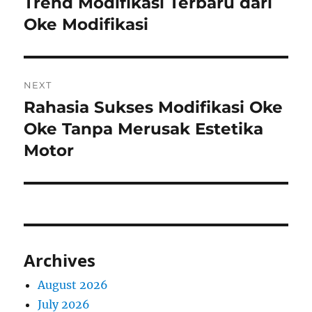
Trend Modifikasi Terbaru dari
Previous
post:
Oke Modifikasi
NEXT
Rahasia Sukses Modifikasi Oke
Next
post:
Oke Tanpa Merusak Estetika
Motor
Archives
August 2026
July 2026