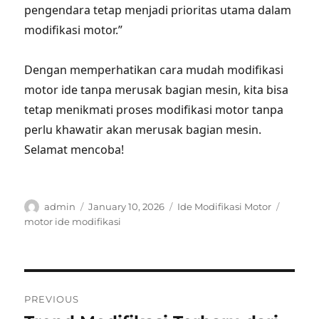
pengendara tetap menjadi prioritas utama dalam
modifikasi motor.”
Dengan memperhatikan cara mudah modifikasi
motor ide tanpa merusak bagian mesin, kita bisa
tetap menikmati proses modifikasi motor tanpa
perlu khawatir akan merusak bagian mesin.
Selamat mencoba!
Author
Posted
Categories
Tags
admin
January 10, 2026
Ide Modifikasi Motor
on
motor ide modifikasi
Post
PREVIOUS
navigation