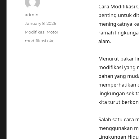
Cara Modifikasi 
Author
penting untuk di
admin
Posted
meningkatnya ke
January 8, 2026
on
Categories
ramah lingkungan
Modifikasi Motor
Tags
alam.
modifikasi oke
Menurut pakar lin
modifikasi yang
bahan yang mudah
memperhatikan da
lingkungan sekit
kita turut berkon
Salah satu cara 
menggunakan mat
Lingkungan Hidu