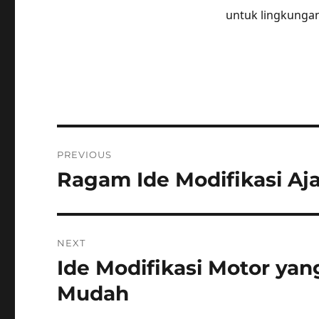
untuk lingkungan
Post
PREVIOUS
navigation
Ragam Ide Modifikasi Aj
Previous
post:
NEXT
Ide Modifikasi Motor yan
Next
post:
Mudah