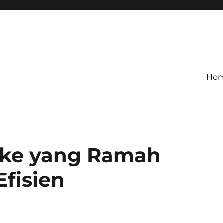
Ho
 Oke yang Ramah
fisien