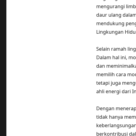
mengurangi limb
daur ulang dalam
mendukung penge
Lingkungan Hidup
Selain ramah ling
Dalam hal ini, m
dan meminimalka
memilih cara mod
tetapi juga meng
ahli energi dari 
Dengan menerapka
tidak hanya memb
keberlangsungan
berkontribusi da