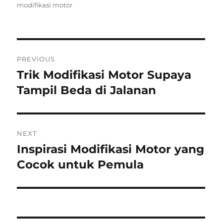
on
modifikasi motor
Post
PREVIOUS
navigation
Trik Modifikasi Motor Supaya
Previous
post:
Tampil Beda di Jalanan
NEXT
Inspirasi Modifikasi Motor yang
Next
post:
Cocok untuk Pemula