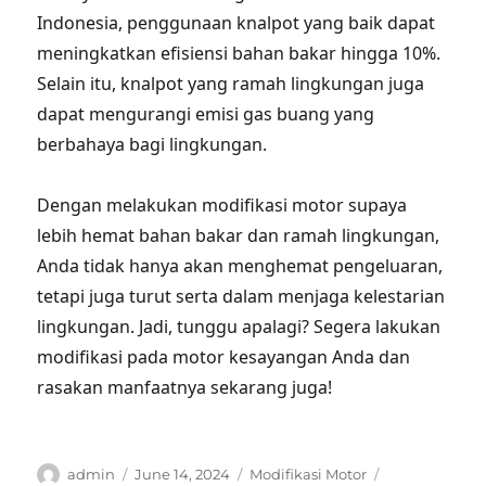
Indonesia, penggunaan knalpot yang baik dapat
meningkatkan efisiensi bahan bakar hingga 10%.
Selain itu, knalpot yang ramah lingkungan juga
dapat mengurangi emisi gas buang yang
berbahaya bagi lingkungan.
Dengan melakukan modifikasi motor supaya
lebih hemat bahan bakar dan ramah lingkungan,
Anda tidak hanya akan menghemat pengeluaran,
tetapi juga turut serta dalam menjaga kelestarian
lingkungan. Jadi, tunggu apalagi? Segera lakukan
modifikasi pada motor kesayangan Anda dan
rasakan manfaatnya sekarang juga!
Author
Posted
Categories
Tags
admin
June 14, 2024
Modifikasi Motor